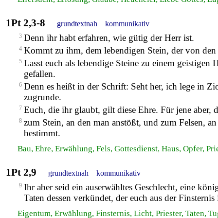
1Pt 2,3-8
grundtextnah
kommunikativ
3
Denn ihr habt erfahren, wie gütig der Herr ist.
4
Kommt zu ihm, dem lebendigen Stein, der von den 
5
Lasst euch als lebendige Steine zu einem geistigen H
gefallen.
6
Denn es heißt in der Schrift: Seht her, ich lege in Z
zugrunde.
7
Euch, die ihr glaubt, gilt diese Ehre. Für jene aber
8
zum Stein, an den man anstößt, und zum Felsen, an
bestimmt.
Bau, Ehre, Erwählung, Fels, Gottesdienst, Haus, Opfer, Pri
1Pt 2,9
grundtextnah
kommunikativ
9
Ihr aber seid ein auserwähltes Geschlecht, eine köni
Taten dessen verkündet, der euch aus der Finsternis 
Eigentum, Erwählung, Finsternis, Licht, Priester, Taten, Tu