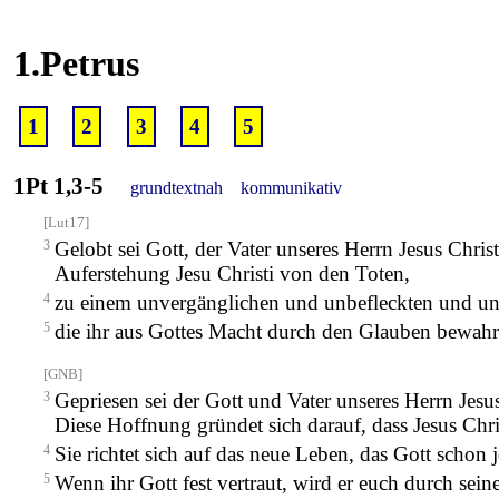
1.Petrus
1
2
3
4
5
1Pt 1,3-5
grundtextnah
kommunikativ
[Lut17]
3
Gelobt sei Gott, der Vater unseres Herrn Jesus Chri
Auferstehung Jesu Christi von den Toten,
4
zu einem unvergänglichen und unbefleckten und un
5
die ihr aus Gottes Macht durch den Glauben bewahrt we
[GNB]
3
Gepriesen sei der Gott und Vater unseres Herrn Jesu
Diese Hoffnung gründet sich darauf, dass Jesus Chri
4
Sie richtet sich auf das neue Leben, das Gott schon j
5
Wenn ihr Gott fest vertraut, wird er euch durch sein