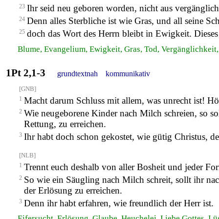
23
Ihr seid neu geboren worden, nicht aus vergänglic
24
Denn alles Sterbliche ist wie Gras, und all seine S
25
doch das Wort des Herrn bleibt in Ewigkeit. Dieses
Blume, Evangelium, Ewigkeit, Gras, Tod, Vergänglichkeit,
1Pt 2,1-3
grundtextnah
kommunikativ
[GNB]
1
Macht darum Schluss mit allem, was unrecht ist! Hör
2
Wie neugeborene Kinder nach Milch schreien, so so
Rettung, zu erreichen.
3
Ihr habt doch schon gekostet, wie gütig Christus, der
[NLB]
1
Trennt euch deshalb von aller Bosheit und jeder Fo
2
So wie ein Säugling nach Milch schreit, sollt ihr n
der Erlösung zu erreichen.
3
Denn ihr habt erfahren, wie freundlich der Herr ist.
Eifersucht, Erlösung, Glaube, Heuchelei, Liebe Gottes, L