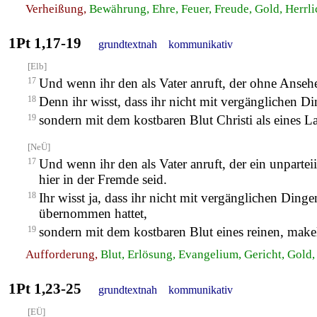
Verheißung,
Bewährung, Ehre, Feuer, Freude, Gold, Herrli
1Pt 1,17-19
grundtextnah
kommunikativ
[Elb]
17
Und wenn ihr den als Vater anruft, der ohne Ansehe
18
Denn ihr wisst, dass ihr nicht mit vergänglichen D
19
sondern mit dem kostbaren Blut Christi als eines
[NeÜ]
17
Und wenn ihr den als Vater anruft, der ein unpartei
hier in der Fremde seid.
18
Ihr wisst ja, dass ihr nicht mit vergänglichen Din
übernommen hattet,
19
sondern mit dem kostbaren Blut eines reinen, mak
Aufforderung,
Blut, Erlösung, Evangelium, Gericht, Gold, 
1Pt 1,23-25
grundtextnah
kommunikativ
[EÜ]