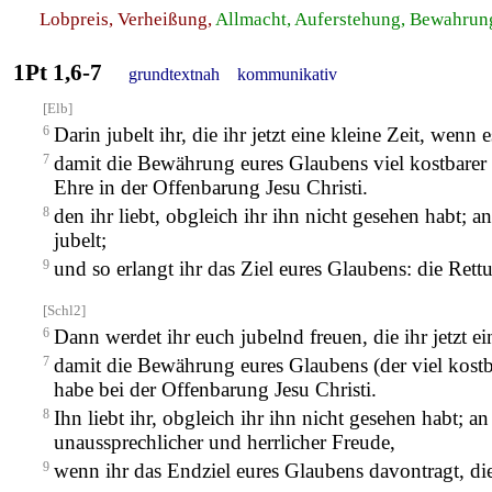
Lobpreis, Verheißung,
Allmacht, Auferstehung, Bewahrung
1Pt 1,6-7
grundtextnah
kommunikativ
[Elb]
6
Darin jubelt ihr, die ihr jetzt eine kleine Zeit, wen
7
damit die Bewährung eures Glaubens viel kostbarer 
Ehre in der Offenbarung Jesu Christi.
8
den ihr liebt, obgleich ihr ihn nicht gesehen habt; a
jubelt;
9
und so erlangt ihr das Ziel eures Glaubens: die Rett
[Schl2]
6
Dann werdet ihr euch jubelnd freuen, die ihr jetzt e
7
damit die Bewährung eures Glaubens (der viel kostba
habe bei der Offenbarung Jesu Christi.
8
Ihn liebt ihr, obgleich ihr ihn nicht gesehen habt; an
unaussprechlicher und herrlicher Freude,
9
wenn ihr das Endziel eures Glaubens davontragt, die