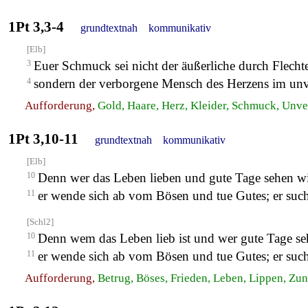
1Pt 3,3-4
grundtextnah
kommunikativ
[Elb]
3
Euer Schmuck sei nicht der äußerliche durch Flec
4
sondern der verborgene Mensch des Herzens im unver
Aufforderung,
Gold, Haare, Herz, Kleider, Schmuck, Unverg
1Pt 3,10-11
grundtextnah
kommunikativ
[Elb]
10
Denn wer das Leben lieben und gute Tage sehen wil
11
er wende sich ab vom Bösen und tue Gutes; er suc
[Schl2]
10
Denn wem das Leben lieb ist und wer gute Tage seh
11
er wende sich ab vom Bösen und tue Gutes; er suc
Aufforderung,
Betrug, Böses, Frieden, Leben, Lippen, Zu