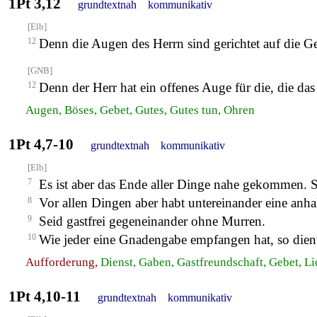
1Pt 3,12
grundtextnah
kommunikativ
[Elb]
12
Denn die Augen des Herrn sind gerichtet auf die Ge
[GNB]
12
Denn der Herr hat ein offenes Auge für die, die das
Augen, Böses, Gebet, Gutes, Gutes tun, Ohren
1Pt 4,7-10
grundtextnah
kommunikativ
[Elb]
7
Es ist aber das Ende aller Dinge nahe gekommen. 
8
Vor allen Dingen aber habt untereinander eine an
9
Seid gastfrei gegeneinander ohne Murren.
10
Wie jeder eine Gnadengabe empfangen hat, so dient
Aufforderung,
Dienst, Gaben, Gastfreundschaft, Gebet, L
1Pt 4,10-11
grundtextnah
kommunikativ