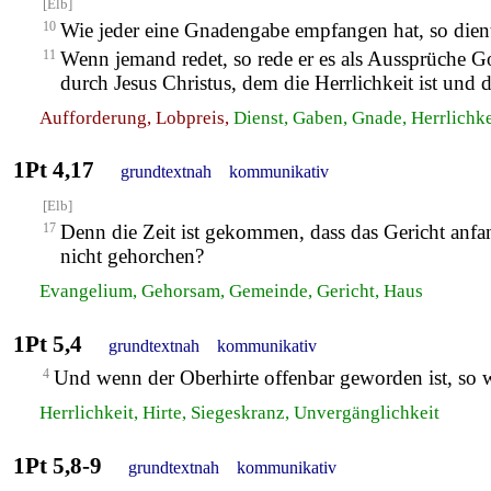
[Elb]
10
Wie jeder eine Gnadengabe empfangen hat, so dient
11
Wenn jemand redet, so rede er es als Aussprüche Gott
durch Jesus Christus, dem die Herrlichkeit ist un
Aufforderung, Lobpreis,
Dienst, Gaben, Gnade, Herrlichke
1Pt 4,17
grundtextnah
kommunikativ
[Elb]
17
Denn die Zeit ist gekommen, dass das Gericht anfa
nicht gehorchen?
Evangelium, Gehorsam, Gemeinde, Gericht, Haus
1Pt 5,4
grundtextnah
kommunikativ
4
Und wenn der Oberhirte offenbar geworden ist, so w
Herrlichkeit, Hirte, Siegeskranz, Unvergänglichkeit
1Pt 5,8-9
grundtextnah
kommunikativ