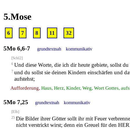
5.Mose
6
7
8
11
32
5Mo 6,6-7
grundtextnah
kommunikativ
[Schl2]
6
Und diese Worte, die ich dir heute gebiete, sollst d
7
und du sollst sie deinen Kindern einschärfen und 
aufstehst;
Aufforderung,
Haus, Herz, Kinder, Weg, Wort Gottes, aufs
5Mo 7,25
grundtextnah
kommunikativ
[Elb]
25
Die Bilder ihrer Götter sollt ihr mit Feuer verbren
nicht verstrickt wirst; denn ein Greuel für den HER