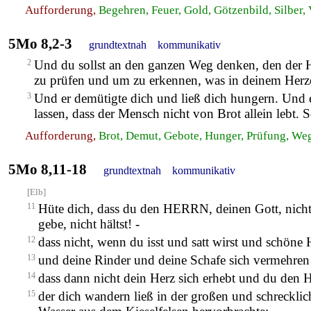
Aufforderung,
Begehren, Feuer, Gold, Götzenbild, Silber,
5Mo 8,2-3
grundtextnah
kommunikativ
2
Und du sollst an den ganzen Weg denken, den der H
zu prüfen und um zu erkennen, was in deinem Herzen
3
Und er demütigte dich und ließ dich hungern. Und e
lassen, dass der Mensch nicht von Brot allein leb
Aufforderung,
Brot, Demut, Gebote, Hunger, Prüfung, We
5Mo 8,11-18
grundtextnah
kommunikativ
[Elb]
11
Hüte dich, dass du den HERRN, deinen Gott, nicht
gebe, nicht hältst! -
12
dass nicht, wenn du isst und satt wirst und schön
13
und deine Rinder und deine Schafe sich vermehren 
14
dass dann nicht dein Herz sich erhebt und du den
15
der dich wandern ließ in der großen und schreckli