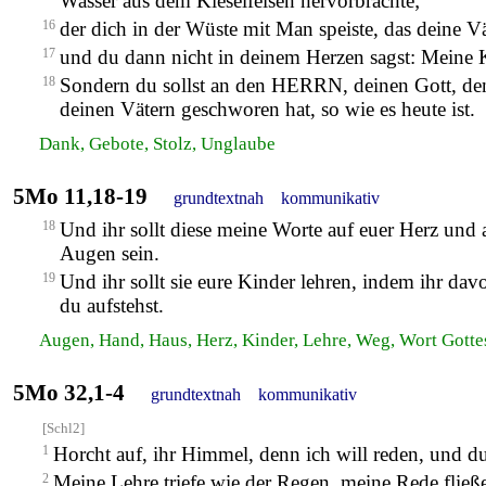
Wasser aus dem Kieselfelsen hervorbrachte;
16
der dich in der Wüste mit Man speiste, das deine 
17
und du dann nicht in deinem Herzen sagst: Meine K
18
Sondern du sollst an den HERRN, deinen Gott, denken
deinen Vätern geschworen hat, so wie es heute ist.
Dank, Gebote, Stolz, Unglaube
5Mo 11,18-19
grundtextnah
kommunikativ
18
Und ihr sollt diese meine Worte auf euer Herz und 
Augen sein.
19
Und ihr sollt sie eure Kinder lehren, indem ihr d
du aufstehst.
Augen, Hand, Haus, Herz, Kinder, Lehre, Weg, Wort Gottes
5Mo 32,1-4
grundtextnah
kommunikativ
[Schl2]
1
Horcht auf, ihr Himmel, denn ich will reden, und 
2
Meine Lehre triefe wie der Regen, meine Rede fließ