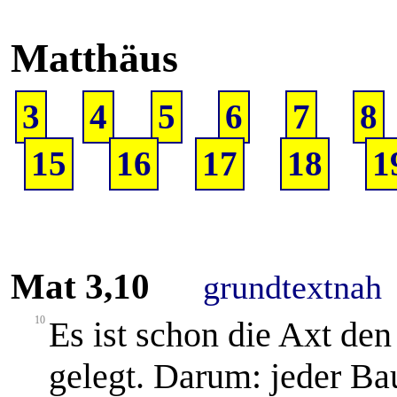
Matthäus
3
4
5
6
7
8
15
16
17
18
1
Mat 3,10
grundtextnah
10
Es ist schon die Axt de
gelegt. Darum: jeder Ba