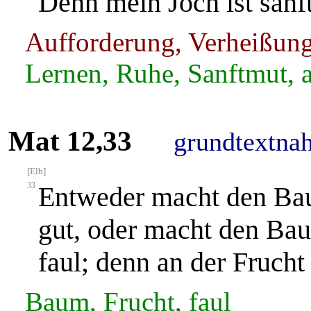
Denn mein Joch ist sanft
Aufforderung, Verheißun
Lernen, Ruhe, Sanftmut, 
Mat 12,33
grundtextna
[Elb]
33
Entweder macht den Baum
gut, oder macht den Baum
faul; denn an der Fruch
Baum, Frucht, faul