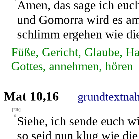
15
Amen, das sage ich eu
und Gomorra wird es am 
schlimm ergehen wie die
Füße, Gericht, Glaube, Hau
Gottes, annehmen, hören
Mat 10,16
grundtextna
[Elb]
16
Siehe, ich sende euch w
so seid nun klug wie die