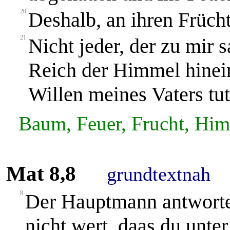
20
Deshalb, an ihren Frücht
21
Nicht jeder, der zu mir s
Reich der Himmel hine
Willen meines Vaters tut
Baum, Feuer, Frucht, Himm
Mat 8,8
grundtextnah
8
Der Hauptmann antwortet
nicht wert, daas du unte