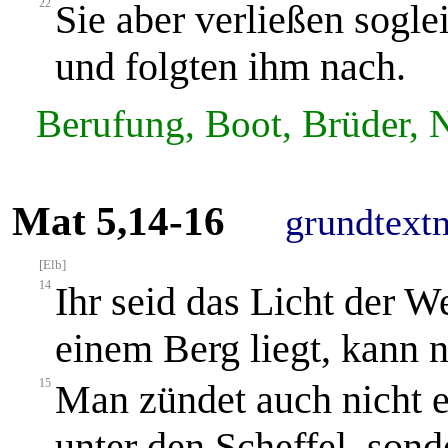
22
Sie aber verließen sogle
und folgten ihm nach.
Berufung, Boot, Brüder, N
Mat 5,14-16
grundtext
[Elb]
14
Ihr seid das Licht der We
einem Berg liegt, kann n
15
Man zündet auch nicht e
unter den Scheffel, son