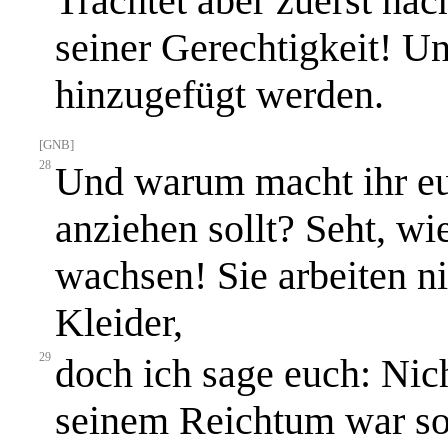
Trachtet aber zuerst na
seiner Gerechtigkeit! Un
hinzugefügt werden.
[GNB]
28
Und warum macht ihr eu
anziehen sollt? Seht, w
wachsen! Sie arbeiten n
Kleider,
29
doch ich sage euch: Nic
seinem Reichtum war so 