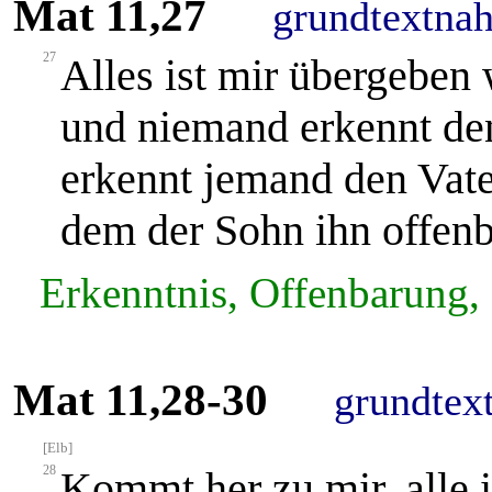
Mat 11,27
grundtextna
27
Alles ist mir übergeben
und niemand erkennt den
erkennt jemand den Vater
dem der Sohn ihn offenb
Erkenntnis, Offenbarung,
Mat 11,28-30
grundtex
[Elb]
28
Kommt her zu mir, alle 