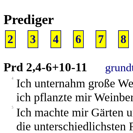
Prediger
2
3
4
6
7
8
Prd 2,4-6+10-11
grund
4
Ich unternahm große Wer
ich pflanzte mir Weinbe
5
Ich machte mir Gärten u
die unterschiedlichsten