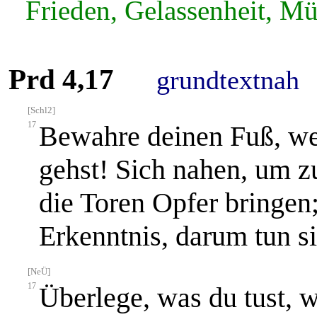
Frieden, Gelassenheit, M
Prd 4,17
grundtextnah
[Schl2]
17
Bewahre deinen Fuß, w
gehst! Sich nahen, um zu
die Toren Opfer bringen
Erkenntnis, darum tun s
[NeÜ]
17
Überlege, was du tust,