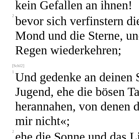
kein Gefallen an ihnen!
2
bevor sich verfinstern d
Mond und die Sterne, u
Regen wiederkehren;
[Schl2]
1
Und gedenke an deinen S
Jugend, ehe die bösen T
herannahen, von denen du
mir nicht«;
2
ehe die Sonne und das L