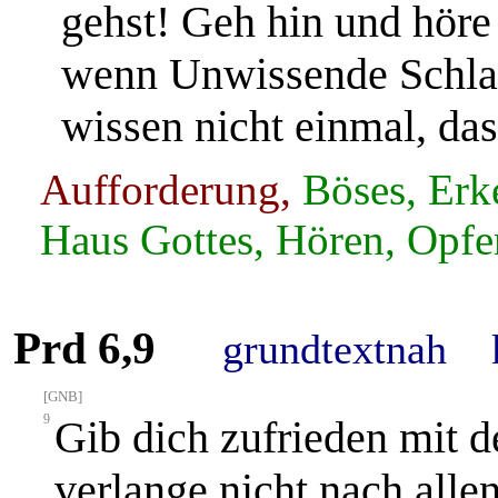
gehst! Geh hin und höre 
wenn Unwissende Schlac
wissen nicht einmal, das
Aufforderung,
Böses, Erke
Haus Gottes, Hören, Opfer
Prd 6,9
grundtextnah
[GNB]
9
Gib dich zufrieden mit d
verlange nicht nach all