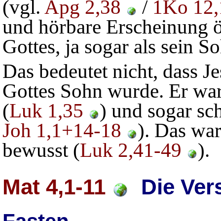
(vgl.
Apg 2,38
/
1Ko 12,
und hörbare Erscheinung öf
Gottes, ja sogar als sein 
Das bedeutet nicht, dass J
Gottes Sohn wurde. Er war
(
Luk 1,35
) und sogar sc
Joh 1,1+14-18
). Das wa
bewusst (
Luk 2,41-49
).
Mat 4,1-11
Die Ver