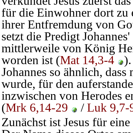
verkündet Jesus zuerst da
für die Einwohner dort zu 
ihrer Entfremdung von Got
setzt die Predigt Johannes' 
mittlerweile von König 
worden ist (
Mat 14,3-4
)
Johannes so ähnlich, dass m
wurde, für den auferstande
inzwischen von Herodes e
(
Mrk 6,14-29
/
Luk 9,7-
Zunächst ist Jesus für ein