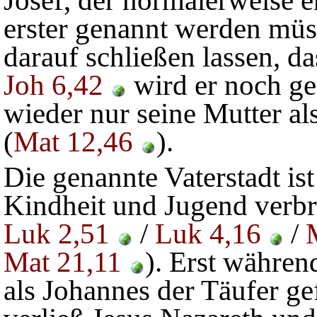
Josef, der normalerweise e
erster genannt werden müss
darauf schließen lassen, da
Joh 6,42
wird er noch ge
wieder nur seine Mutter al
(
Mat 12,46
).
Die genannte Vaterstadt is
Kindheit und Jugend verbr
Luk 2,51
/
Luk 4,16
/
Mat 21,11
). Erst währen
als Johannes der Täufer 