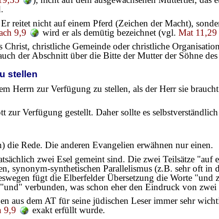
.
 Er reitet nicht auf einem Pferd (Zeichen der Macht), sond
ach 9,9
wird er als demütig bezeichnet (vgl.
Mat 11,29
s Christ, christliche Gemeinde oder christliche Organisati
uch der Abschnitt über die Bitte der Mutter der Söhne des
u stellen
e dem Herrn zur Verfügung zu stellen, als der Herr sie brauc
zur Verfügung gestellt. Daher sollte es selbstverständlich 
en) die Rede. Die anderen Evangelien erwähnen nur einen.
atsächlich zwei Esel gemeint sind. Die zwei Teilsätze "auf
igen, synonym-synthetischen Parallelismus (z.B. sehr oft i
Deswegen fügt die Elberfelder Übersetzung die Worte "und 
t "und" verbunden, was schon eher den Eindruck von zwei E
 aus dem AT für seine jüdischen Leser immer sehr wichtig
 9,9
exakt erfüllt wurde.