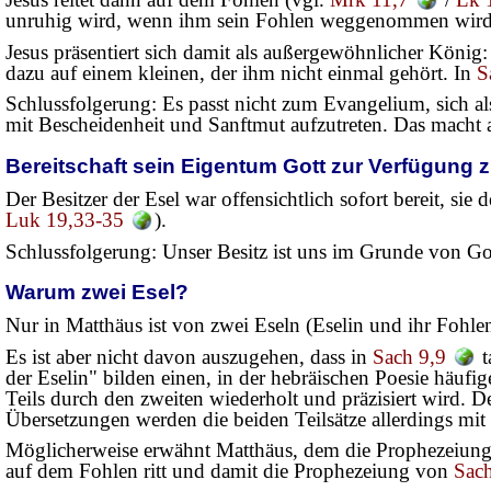
unruhig wird, wenn ihm sein Fohlen weggenommen wird
Jesus präsentiert sich damit als außergewöhnlicher König:
dazu auf einem kleinen, der ihm nicht einmal gehört. In
S
Schlussfolgerung: Es passt nicht zum Evangelium, sich al
mit Bescheidenheit und Sanftmut aufzutreten. Das macht a
Bereitschaft sein Eigentum Gott zur Verfügung z
Der Besitzer der Esel war offensichtlich sofort bereit, si
Luk 19,33-35
).
Schlussfolgerung: Unser Besitz ist uns im Grunde von Gott 
Warum zwei Esel?
Nur in Matthäus ist von zwei Eseln (Eselin und ihr Fohl
Es ist aber nicht davon auszugehen, dass in
Sach 9,9
t
der Eselin" bilden einen, in der hebräischen Poesie häuf
Teils durch den zweiten wiederholt und präzisiert wird. 
Übersetzungen werden die beiden Teilsätze allerdings mi
Möglicherweise erwähnt Matthäus, dem die Prophezeiungen
auf dem Fohlen ritt und damit die Prophezeiung von
Sach