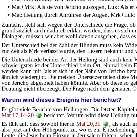
•
Mat+Mrk: Als sie von Jericho auszogen, Luk: Als er s
•
Mat: Heilung durch Anrühren der Augen, Mrk+Luk: Je
Zunächst stellt sich wegen der Unterschiede die Frage, ob
grundsätzlich auch dadurch erklärt werden, dass es sich u
Dialogen, müssen wir aber wohl davon ausgehen, dass es s
Der Unterschied bei der Zahl der Blinden muss kein Wide
zur Zeit als Mrk verfasst wurde, den Lesern bekannt und
Die Unterschiede bei der Art der Heilung sind auch kein
schwierigsten ist der Unterschied beim Ort, einmal beim E
werden kann mit "als er sich in der Nähe von Jericho bef
ähnlich wiedergibt. Die meisten Übersetzer teilen diese M
von Jericho abgespielt haben könnte. Aber ob diese so ge
Deutung nicht überzeugt. Die Frage nach dem genauen Ort 
Warum wird dieses Ereignis hier berichtet?
Es gibt viele Berichte von Heilungen. Die letzten Kapite
Mat 17,14-20
berichtet. Warum wird diese Heilung nu
Es fällt auf, dass sowohl hier in
Mat 20,30
, als auch 
also jetzt auf den Höhepunkt zu, wo es zur Entscheidung
Leute, die Jesus beim Einzug in Jerusalem folgen, sehen i