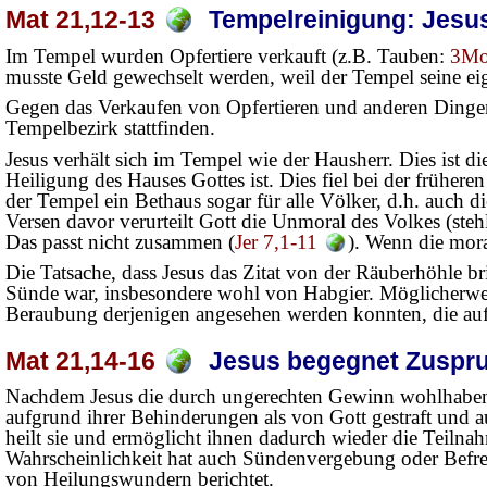
Mat 21,12-13
Tempelreinigung: Jesus 
Im Tempel wurden Opfertiere verkauft (z.B. Tauben:
3Mo
musste Geld gewechselt werden, weil der Tempel seine 
Gegen das Verkaufen von Opfertieren und anderen Dingen, 
Tempelbezirk stattfinden.
Jesus verhält sich im Tempel wie der Hausherr. Dies ist di
Heiligung des Hauses Gottes ist. Dies fiel bei der früher
der Tempel ein Bethaus sogar für alle Völker, d.h. auch 
Versen davor verurteilt Gott die Unmoral des Volkes (ste
Das passt nicht zusammen (
Jer 7,1-11
). Wenn die moral
Die Tatsache, dass Jesus das Zitat von der Räuberhöhle b
Sünde war, insbesondere wohl von Habgier. Möglicherweis
Beraubung derjenigen angesehen werden konnten, die auf
Mat 21,14-16
Jesus begegnet Zuspruc
Nachdem Jesus die durch ungerechten Gewinn wohlhabenden
aufgrund ihrer Behinderungen als von Gott gestraft und a
heilt sie und ermöglicht ihnen dadurch wieder die Teilna
Wahrscheinlichkeit hat auch Sündenvergebung oder Befre
von Heilungswundern berichtet.