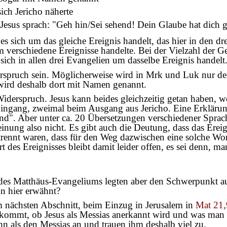
ich Jericho näherte
sus sprach: "Geh hin/Sei sehend! Dein Glaube hat dich ge
 es sich um das gleiche Ereignis handelt, das hier in den d
m verschiedene Ereignisse handelte. Bei der Vielzahl der G
ich in allen drei Evangelien um dasselbe Ereignis handelt
rspruch sein. Möglicherweise wird in Mrk und Luk nur de
 wird deshalb dort mit Namen genannt.
 Widerspruch. Jesus kann beides gleichzeitig getan haben,
ingang, zweimal beim Ausgang aus Jericho. Eine Erklärung i
and". Aber unter ca. 20 Übersetzungen verschiedener Sprac
einung also nicht. Es gibt auch die Deutung, dass das Erei
trennt waren, dass für den Weg dazwischen eine solche Wort
des Ereignisses bleibt damit leider offen, es sei denn, m
l des Matthäus-Evangeliums legten aber den Schwerpunkt au
n hier erwähnt?
im nächsten Abschnitt, beim Einzug in Jerusalem in
Mat 21,
 kommt, ob Jesus als Messias anerkannt wird und was man 
hn als den Messias an und trauen ihm deshalb viel zu.