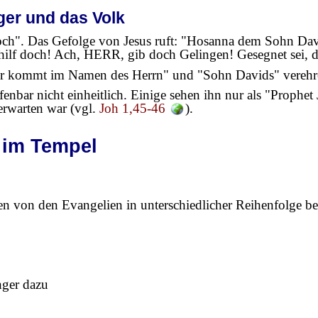
ger und das Volk
 doch". Das Gefolge von Jesus ruft: "Hosanna dem Sohn Da
hilf doch! Ach, HERR, gib doch Gelingen! Gesegnet sei,
er kommt im Namen des Herrn" und "Sohn Davids" verehren
bar nicht einheitlich. Einige sehen ihn nur als "Prophet J
erwarten war (vgl.
Joh 1,45-46
).
 im Tempel
en von den Evangelien in unterschiedlicher Reihenfolge ber
nger dazu