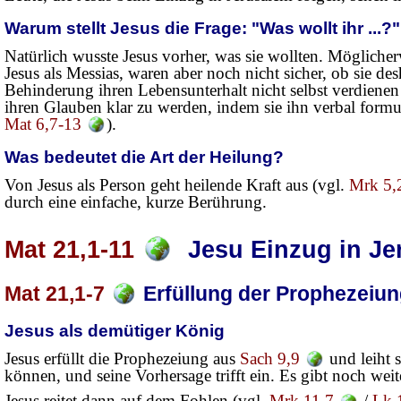
Warum stellt Jesus die Frage: "Was wollt ihr ...?"
Natürlich wusste Jesus vorher, was sie wollten. Möglicherwe
Jesus als Messias, waren aber noch nicht sicher, ob sie 
Behinderung ihren Lebensunterhalt nicht selbst verdienen 
ihren Glauben klar zu werden, indem sie ihn verbal formuli
Mat 6,7-13
).
Was bedeutet die Art der Heilung?
Von Jesus als Person geht heilende Kraft aus (vgl.
Mrk 5,
durch eine einfache, kurze Berührung.
Mat 21,1-11
Jesu Einzug in Je
Mat 21,1-7
Erfüllung der Prophezeiu
Jesus als demütiger König
Jesus erfüllt die Prophezeiung aus
Sach 9,9
und leiht 
können, und seine Vorhersage trifft ein. Es gibt noch weit
Jesus reitet dann auf dem Fohlen (vgl.
Mrk 11,7
/
Lk 