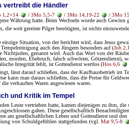
vertreibt die Händler
 1,2+14
/
3Mo 5,5-7
/
3Mo 14,19-22
/
3Mo 15
eigene Währung hatte. Beim Wechseln wurde auch Gewinn 
die weit gereiste Pilger benötigten, ist nichts einzuwende
e einzige Situation, von der berichtet wird, dass Jesus gewa
en Tempelreinigung auch den Jüngern besonders auf (
Joh 2,
die Nichtjuden, genannt wird. Auch das Wort von der Räuber
hlen, morden, Ehebruch, falsch schwören, Götzendienst), w
ische Integrität fehlt, ist Gottesdienst wertlos (
Hos 6,6
ringt, lässt darauf schließen, dass der Kaufhausbetrieb 
e kann man daraus schließen, dass die Preise für Geldwec
 die verkauften Waren angewiesen waren.
h und Kritik im Tempel
 Leute vertrieben hatte, kamen diejenigen zu ihm, die si
usgeschlossen galten. Diese gesellschaftlich Benachteiligt
hme am gesellschaftlichen Leben und Gottesdienst und den 
iung von Schuldgefühlen stattgefunden (vgl.
Mat 9,5-8