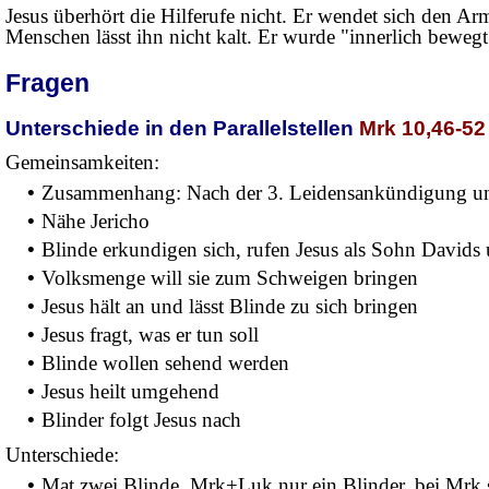
Jesus überhört die Hilferufe nicht. Er wendet sich den Ar
Menschen lässt ihn nicht kalt. Er wurde "innerlich bewegt"
Fragen
Unterschiede in den Parallelstellen
Mrk 10,46-52
Gemeinsamkeiten:
•
Zusammenhang: Nach der 3. Leidensankündigung und
•
Nähe Jericho
•
Blinde erkundigen sich, rufen Jesus als Sohn Davids
•
Volksmenge will sie zum Schweigen bringen
•
Jesus hält an und lässt Blinde zu sich bringen
•
Jesus fragt, was er tun soll
•
Blinde wollen sehend werden
•
Jesus heilt umgehend
•
Blinder folgt Jesus nach
Unterschiede:
•
Mat zwei Blinde, Mrk+Luk nur ein Blinder, bei Mrk