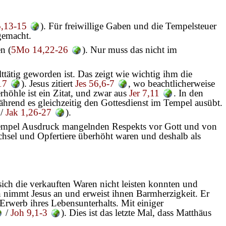
,13-15
). Für freiwillige Gaben und die Tempelsteuer
gemacht.
n (
5Mo 14,22-26
). Nur muss das nicht im
lttätig geworden ist. Das zeigt wie wichtig ihm die
17
). Jesus zitiert
Jes 56,6-7
, wo beachtlicherweise
höhle ist ein Zitat, und zwar aus
Jer 7,11
. In den
ährend es gleichzeitig den Gottesdienst im Tempel ausübt.
/
Jak 1,26-27
).
im Tempel Ausdruck mangelnden Respekts vor Gott und von
hsel und Opfertiere überhöht waren und deshalb als
ch die verkauften Waren nicht leisten konnten und
en nimmt Jesus an und erweist ihnen Barmherzigkeit. Er
Erwerb ihres Lebensunterhalts. Mit einiger
/
Joh 9,1-3
). Dies ist das letzte Mal, dass Matthäus