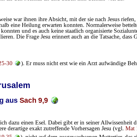
ise war ihnen ihre Absicht, mit der sie nach Jesus riefen, 
deshalb eine Heilung erwarten konnten. Normalerweise bett
konnten und es auch keine staatlich organisierte Sozialunte
eren. Die Frage Jesu erinnert auch an die Tatsache, dass G
25-30
). Er muss nicht erst wie ein Arzt aufwändige Be
rusalem
ng aus
Sach 9,9
sich dazu einen Esel. Dabei gibt er in seiner Allwissenhei
ere derartige exakt zutreffende Vorhersagen Jesu (vgl.
Mat 
19,35
), nicht auf dem ausgewachsenen Muttertier, das eb