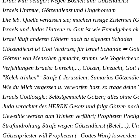
Israel wird belagert wegen Bosheit und Götzendienst
Israels Untreue, Götzendienst und Ungehorsam
Die leb. Quelle verlassen sie; machen rissige Zisternen (
Israels und Judas Untreue zu Gott ist wie Fremdgehen ei
Israel läuft anderen Göttern nach zu eigenem Schaden
Götzendienst ist Gott Verdruss; für Israel Schande ⇒ Got
Götzen: von Menschen gemacht, stumm, wie Vogelscheuche
Verfehlungen Israels: Unrecht,..., Götzen, Unzucht, Gott 
"Kelch trinken"=Strafe f. Jerusalem; Samarias Götzendien
Wie du Mich vergessen u. verworfen hast, so trage deine 
Israels Gottlosigk.: Selbstgemachte Götzen; alles ohne Go
Juda verachtet des HERRN Gesetz und folgt Götzen nac
Geweihte werden zum Trinken verführt; Propheten Predi
Strafandrohung Strafe wegen Götzendienst (Betel,...), Un
Götzenpriester will Propheten (=Gottes Wort) loswerden 