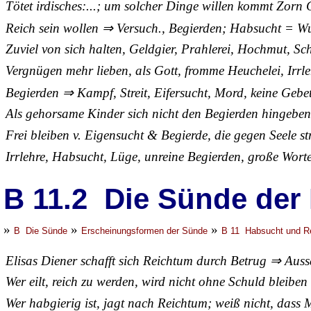
Tötet irdisches:...; um solcher Dinge willen kommt Zorn 
Reich sein wollen ⇒ Versuch., Begierden; Habsucht = Wu
Zuviel von sich halten, Geldgier, Prahlerei, Hochmut, S
Vergnügen mehr lieben, als Gott, fromme Heuchelei, Irrl
Begierden ⇒ Kampf, Streit, Eifersucht, Mord, keine Geb
Als gehorsame Kinder sich nicht den Begierden hingebe
Frei bleiben v. Eigensucht & Begierde, die gegen Seele st
Irrlehre, Habsucht, Lüge, unreine Begierden, große Wort
B 11.2 Die Sünde der
»
»
»
B Die Sünde
Erscheinungsformen der Sünde
B 11 Habsucht und R
Elisas Diener schafft sich Reichtum durch Betrug ⇒ Auss
Wer eilt, reich zu werden, wird nicht ohne Schuld bleiben
Wer habgierig ist, jagt nach Reichtum; weiß nicht, das